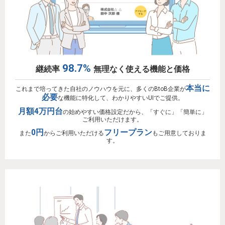
98.7%
継続率
無理なく使える機能と価格
本当に
これまで培ってきた自社のノウハウを元に、多くのBtoB企業が
必要
な機能に特化して、わかりやすいUIでご提供。
月額4万円台
の始めやすい価格設定だから、
「すぐに」「簡単に」
ご利用いただけます。
0円
フリープラン
また
からご利用いただける
もご用意しておりま
す。