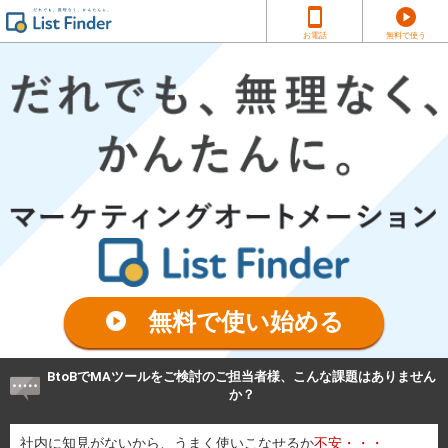
smartphone
play_circle
お電話
無料で使う
無料で使い始める
play_circle
BtoBでMAツールをご検討のご担当者様、こんな課題はありません
か？
社内に知見がないから、うまく使いこなせるか
不安・・・