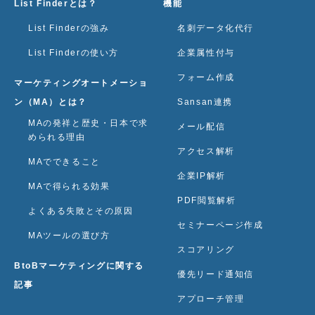
List Finderとは？
機能
List Finderの強み
名刺データ化代行
List Finderの使い方
企業属性付与
フォーム作成
マーケティングオートメーショ
ン（MA）とは？
Sansan連携
MAの発祥と歴史・日本で求
メール配信
められる理由
アクセス解析
MAでできること
企業IP解析
MAで得られる効果
PDF閲覧解析
よくある失敗とその原因
セミナーページ作成
MAツールの選び方
スコアリング
BtoBマーケティングに関する
優先リード通知信
記事
アプローチ管理