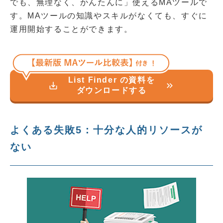
でも、無理なく、かんたんに」使えるMAツールで
す。MAツールの知識やスキルがなくても、すぐに
運用開始することができます。
List Finder の資料を
save_alt
keyboard_double_arrow_right
ダウンロードする
よくある失敗5：十分な人的リソースが
ない