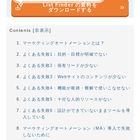
List Finder の資料を
save_alt
keyboard_double_arrow_right
ダウンロードする
Contents
[
非表示
]
マーケティングオートメーションとは？
よくある失敗1：目的・目標が明確でない
よくある失敗2：保有リードが少ない
よくある失敗3：Webサイトのコンテンツが少ない
よくある失敗4：機能が複雑・難解で使いこなせない
よくある失敗5：十分な人的リソースがない
よくある失敗6：設計ができていないままツールを導
入している
マーケティングオートメーション（MA）導入で失敗
しないために