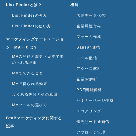
List Finderとは？
機能
List Finderの強み
名刺データ化代行
List Finderの使い方
企業属性付与
フォーム作成
マーケティングオートメーショ
ン（MA）とは？
Sansan連携
MAの発祥と歴史・日本で求
メール配信
められる理由
アクセス解析
MAでできること
企業IP解析
MAで得られる効果
PDF閲覧解析
よくある失敗とその原因
セミナーページ作成
MAツールの選び方
スコアリング
BtoBマーケティングに関する
優先リード通知信
記事
アプローチ管理