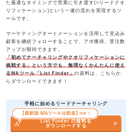
た最適なタイミングで営業に引き渡す(=リードクオ
リフィケーション)という一連の流れを実現するツ
ールです。
マーケティングオートメーションを活用して見込み
顧客を継続フォローすることで、アポ獲得、受注数
アップが期待できます。
「初めてナーチャリングやクオリフィケーションに
挑戦する」という方でも、無理なくかんたんに使え
るMAツール「List Finder」
の資料は、こちらか
らダウンロードできます！
手軽に始めるリードナーチャリング
List Finder の資料を
save_alt
keyboard_double_arrow_right
ダウンロードする