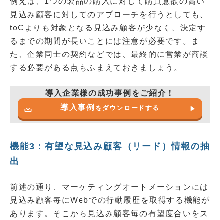
例えば、1つの製品の購入に対して購買意欲の高い
見込み顧客に対してのアプローチを行うとしても、
toCよりも対象となる見込み顧客が少なく、決定す
るまでの期間が長いことには注意が必要です。ま
た、企業同士の契約などでは、最終的に営業が商談
する必要がある点もふまえておきましょう。
導入企業様の成功事例をご紹介！
導入事例
save_alt
play_arrow
をダウンロードする
機能3：有望な見込み顧客（リード）情報の抽
出
前述の通り、マーケティングオートメーションには
見込み顧客毎にWebでの行動履歴を取得する機能が
あります。そこから見込み顧客毎の有望度合いをス