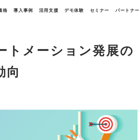
価格
導入事例
活用支援
デモ体験
セミナー
パートナー
一覧
・プラン
獲得最適化ソリューション
derとは？
derの強み
derの使い方
ートメーション発展の
動向