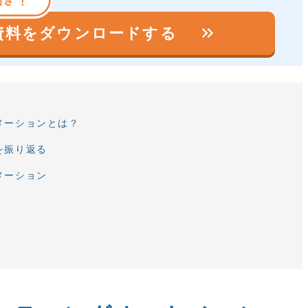
keyboard_double_arrow_right
の資料を
ダウンロードする
メーションとは？
を振り返る
メーション