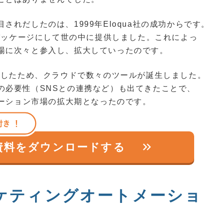
れだしたのは、1999年Eloqua社の成功からです。
をパッケージにして世の中に提供しました。これによっ
場に次々と参入し、拡大していったのです。
加したため、クラウドで数々のツールが誕生しました。
の必要性（SNSとの連携など）も出てきたことで、
メーション市場の拡大期となったのです。
keyboard_double_arrow_right
の資料を
ダウンロードする
ケティングオートメーショ