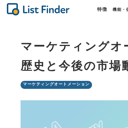
特徴
機能・
機能
価格
商談
List Fin
List Fin
List Fin
マーケティングオ
歴史と今後の市場
マーケティングオートメーション