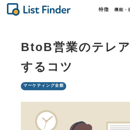
特徴
機能・
機能
価格
商談
List Fin
List Fin
List Fin
BtoB営業のテレ
するコツ
マーケティング全般