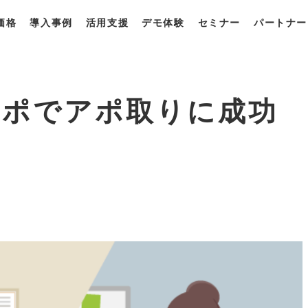
価格
導入事例
活用支援
デモ体験
セミナー
パートナー
一覧
・プラン
獲得最適化ソリューション
derとは？
derの強み
derの使い方
アポでアポ取りに成功