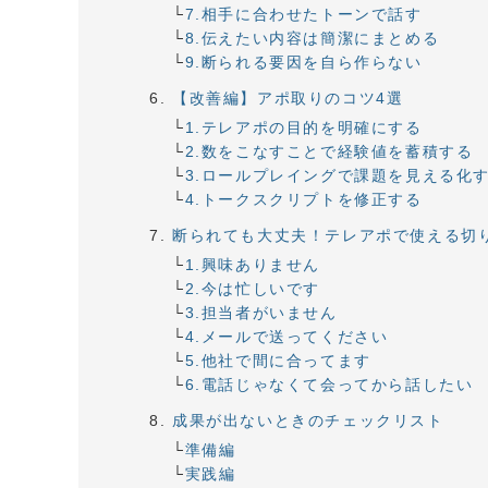
7.相手に合わせたトーンで話す
8.伝えたい内容は簡潔にまとめる
9.断られる要因を自ら作らない
【改善編】アポ取りのコツ4選
1.テレアポの目的を明確にする
2.数をこなすことで経験値を蓄積する
3.ロールプレイングで課題を見える化
4.トークスクリプトを修正する
断られても大丈夫！テレアポで使える切
1.興味ありません
2.今は忙しいです
3.担当者がいません
4.メールで送ってください
5.他社で間に合ってます
6.電話じゃなくて会ってから話したい
成果が出ないときのチェックリスト
準備編
実践編