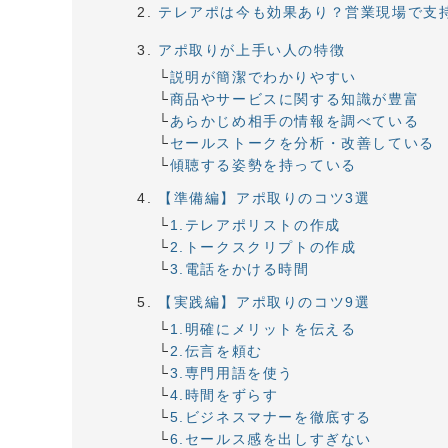
テレアポは今も効果あり？営業現場で支
アポ取りが上手い人の特徴
説明が簡潔でわかりやすい
商品やサービスに関する知識が豊富
あらかじめ相手の情報を調べている
セールストークを分析・改善している
傾聴する姿勢を持っている
【準備編】アポ取りのコツ3選
1.テレアポリストの作成
2.トークスクリプトの作成
3.電話をかける時間
【実践編】アポ取りのコツ9選
1.明確にメリットを伝える
2.伝言を頼む
3.専門用語を使う
4.時間をずらす
5.ビジネスマナーを徹底する
6.セールス感を出しすぎない