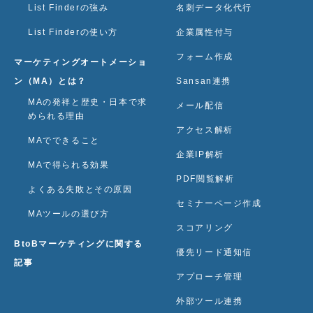
List Finderの強み
名刺データ化代行
List Finderの使い方
企業属性付与
フォーム作成
マーケティングオートメーショ
ン（MA）とは？
Sansan連携
MAの発祥と歴史・日本で求
メール配信
められる理由
アクセス解析
MAでできること
企業IP解析
MAで得られる効果
PDF閲覧解析
よくある失敗とその原因
セミナーページ作成
MAツールの選び方
スコアリング
BtoBマーケティングに関する
優先リード通知信
記事
アプローチ管理
外部ツール連携