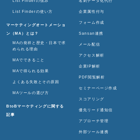
List Finderの強み
名刺データ化代行
List Finderの使い方
企業属性付与
フォーム作成
マーケティングオートメーショ
ン（MA）とは？
Sansan連携
MAの発祥と歴史・日本で求
メール配信
められる理由
アクセス解析
MAでできること
企業IP解析
MAで得られる効果
PDF閲覧解析
よくある失敗とその原因
セミナーページ作成
MAツールの選び方
スコアリング
BtoBマーケティングに関する
優先リード通知信
記事
アプローチ管理
外部ツール連携