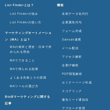
List Finderとは？
機能
List Finderの強み
名刺データ化代行
List Finderの使い方
企業属性付与
フォーム作成
マーケティングオートメーショ
ン（MA）とは？
Sansan連携
MAの発祥と歴史・日本で求
メール配信
められる理由
アクセス解析
MAでできること
企業IP解析
MAで得られる効果
PDF閲覧解析
よくある失敗とその原因
セミナーページ作成
MAツールの選び方
スコアリング
BtoBマーケティングに関する
優先リード通知信
記事
アプローチ管理