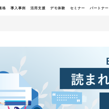
価格
導入事例
活用支援
デモ体験
セミナー
パートナー
一覧
・プラン
獲得最適化ソリューション
derとは？
derの強み
derの使い方