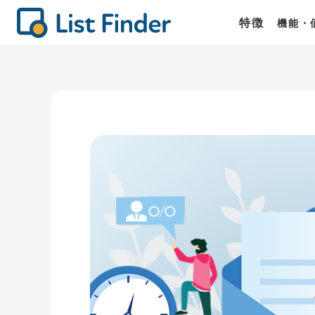
特徴
機能・
機能
価格
商談
List Fin
List Fin
List Fin