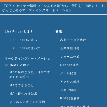
TOP
>
セミナー情報
>
“今ある名刺”から、受注を生み出す！これ
からはじめるマーケティングオートメーション
List Finderとは？
機能
List Finderの強み
名刺データ化代行
List Finderの使い方
企業属性付与
フォーム作成
マーケティングオートメーショ
ン（MA）とは？
Sansan連携
MAの発祥と歴史・日本で求
メール配信
められる理由
アクセス解析
MAでできること
企業IP解析
MAで得られる効果
PDF閲覧解析
よくある失敗とその原因
セミナーページ作成