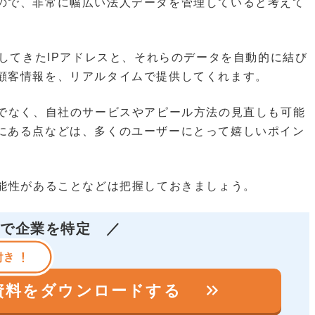
ので、非常に幅広い法人データを管理していると考えて
スしてきたIPアドレスと、それらのデータを自動的に結び
顧客情報を、リアルタイムで提供してくれます。
けでなく、自社のサービスやアピール方法の見直しも可能
にある点などは、多くのユーザーにとって嬉しいポイン
可能性があることなどは把握しておきましょう。
析で企業を特定
／
keyboard_double_arrow_right
の資料を
ダウンロードする