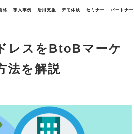
価格
導入事例
活用支援
デモ体験
セミナー
パートナー
一覧
・プラン
獲得最適化ソリューション
derとは？
derの強み
derの使い方
ドレスをBtoBマーケ
方法を解説