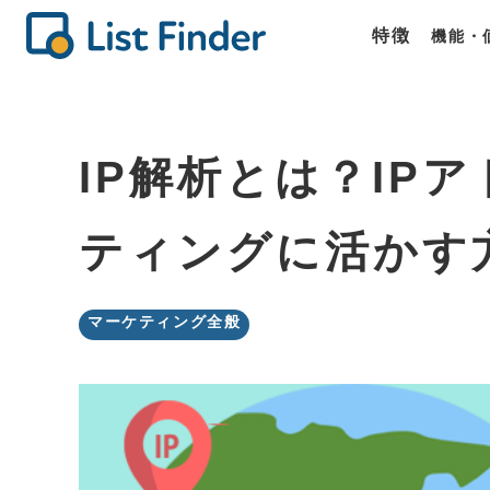
特徴
機能・
機能
価格
商談
List Fin
List Fin
List Fin
IP解析とは？IPア
ティングに活かす
マーケティング全般