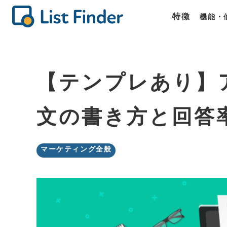
特徴
機能・
機能
価格
商談
List Fin
List Fin
List Fin
【テンプレあり】
文の書き方と回答
マーケティング全般