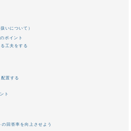
取扱いについて）
つのポイント
きる工夫をする
る
に配置する
イント
トの回答率を向上させよう