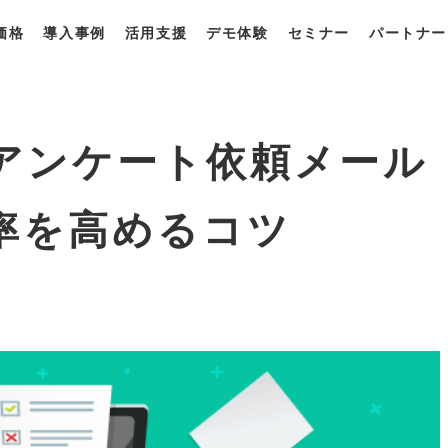
価格
導入事例
活用支援
デモ体験
セミナー
パートナー
一覧
・プラン
獲得最適化ソリューション
derとは？
derの強み
derの使い方
アンケート依頼メール
率を高めるコツ