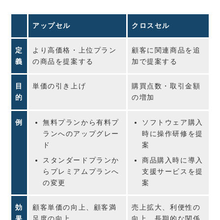
アップセル
クロスセル
定
より高価格・上位プラン
顧客に関連商品を追
義
の商品を提案する
加で提案する
目
単価の引き上げ
購買点数・取引金額
的
の増加
例
無料プランから有料プ
ソフトウェア購入
ランへのアップグレー
時に操作研修を提
ド
案
スタンダードプランか
商品購入時に導入
らプレミアムプランへ
支援サービスを提
の変更
案
効
顧客単価の向上、顧客満
売上拡大、利便性の
果
足度の向上
向上、長期的な関係