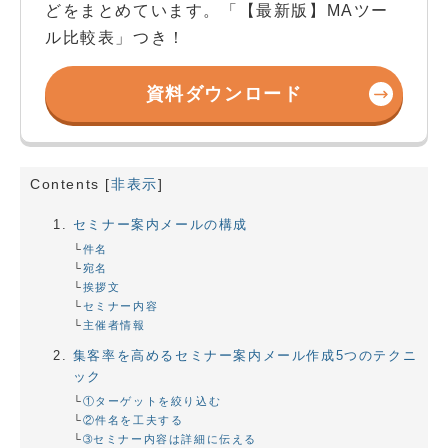
どをまとめています。「【最新版】MAツー
ル比較表」つき！
資料ダウンロード
Contents
[
非表示
]
セミナー案内メールの構成
件名
宛名
挨拶文
セミナー内容
主催者情報
集客率を高めるセミナー案内メール作成5つのテクニ
ック
①ターゲットを絞り込む
②件名を工夫する
➂セミナー内容は詳細に伝える