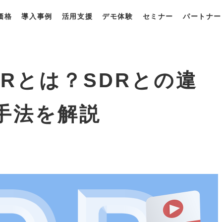
価格
導入事例
活用支援
デモ体験
セミナー
パートナー
一覧
・プラン
獲得最適化ソリューション
derとは？
derの強み
derの使い方
Rとは？SDRとの違
手法を解説