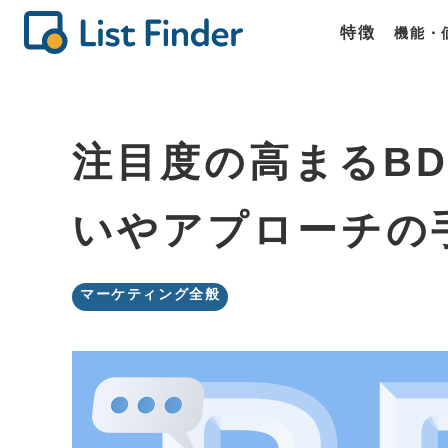
特徴
機能・
機能
価格
商談
List Fin
List Fin
List Fin
注目度の高まるBD
いやアプローチの
マーケティング全般