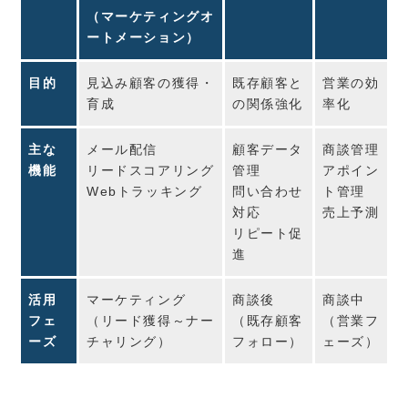
（マーケティングオ
ートメーション）
目的
見込み顧客の獲得・
既存顧客と
営業の効
育成
の関係強化
率化
主な
メール配信
顧客データ
商談管理
機能
リードスコアリング
管理
アポイン
Webトラッキング
問い合わせ
ト管理
対応
売上予測
リピート促
進
活用
マーケティング
商談後
商談中
フェ
（リード獲得～ナー
（既存顧客
（営業フ
ーズ
チャリング）
フォロー）
ェーズ）