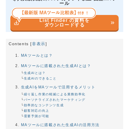
ール
List Finder の資料を
save_alt
keyboard_double_arrow_right
ダウンロードする
Contents
[
非表示
]
MAツールとは？
MAツールに搭載された生成AIとは？
生成AIとは？
生成AIのできること
生成AIをMAツールで活用するメリット
繰り返し作業の軽減による業務効率化
パーソナライズされたマーケティング
効率的なコンテンツ生成
顧客対応の向上
需要予測が可能
MAツールに搭載された生成AIの活用方法