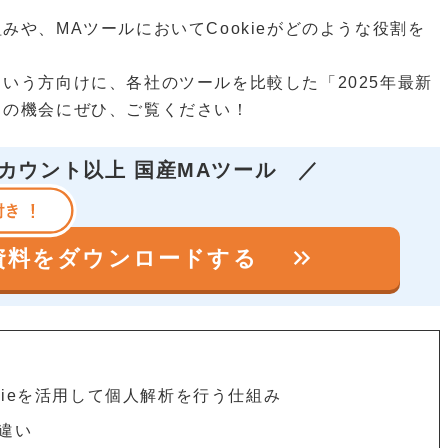
みや、MAツールにおいてCookieがどのような役割を
いう方向けに、各社のツールを比較した「2025年最新
この機会にぜひ、ご覧ください！
アカウント以上 国産MAツール
／
keyboard_double_arrow_right
の資料を
ダウンロードする
kieを活用して個人解析を行う仕組み
eの違い