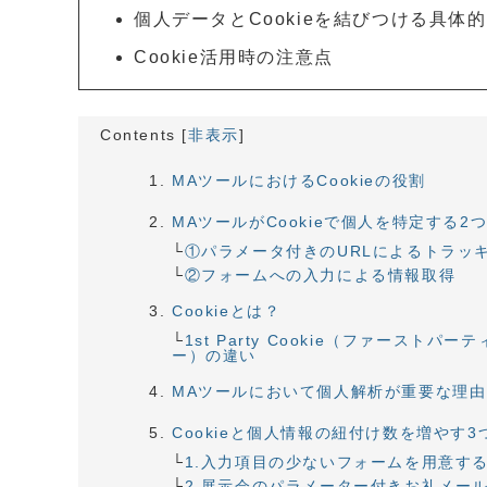
個人データとCookieを結びつける具体
Cookie活用時の注意点
Contents
[
非表示
]
MAツールにおけるCookieの役割
MAツールがCookieで個人を特定する2
①パラメータ付きのURLによるトラッ
②フォームへの入力による情報取得
Cookieとは？
1st Party Cookie（ファーストパー
ー）の違い
MAツールにおいて個人解析が重要な理由
Cookieと個人情報の紐付け数を増やす3
1.入力項目の少ないフォームを用意す
2.展示会のパラメーター付きお礼メー