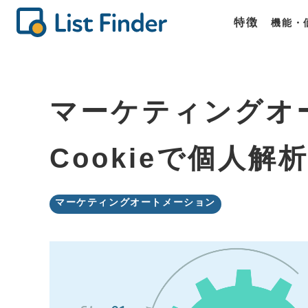
特徴
機能・
機能
価格
商談
List Fin
List Fin
List Fin
マーケティングオ
Cookieで個人
マーケティングオートメーション