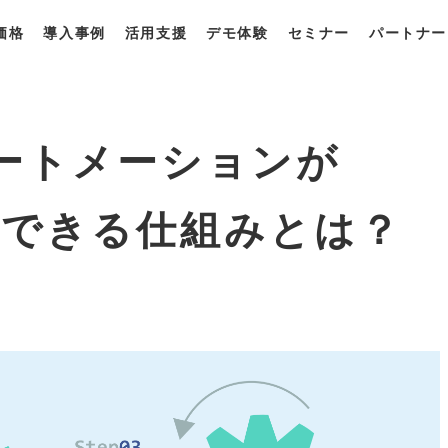
価格
導入事例
活用支援
デモ体験
セミナー
パートナー
一覧
・プラン
獲得最適化ソリューション
derとは？
derの強み
derの使い方
ートメーションが
解析できる仕組みとは？