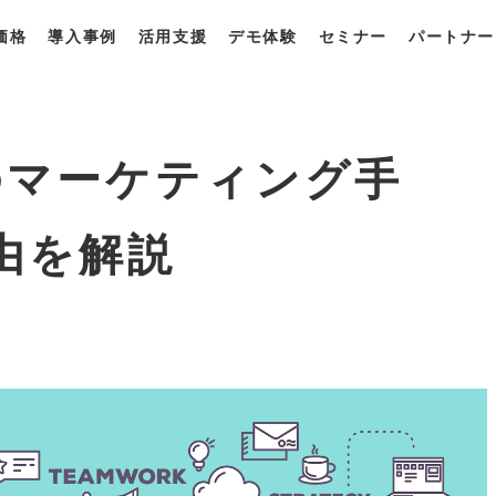
価格
導入事例
活用支援
デモ体験
セミナー
パートナー
一覧
・プラン
獲得最適化ソリューション
derとは？
derの強み
derの使い方
のマーケティング手
由を解説