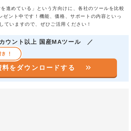
討を進めている」という方向けに、各社のツールを比較
レゼント中です！機能、価格、サポートの内容といっ
較していますので、ぜひご活用ください！
アカウント以上 国産MAツール
／
keyboard_double_arrow_right
の資料を
ダウンロードする