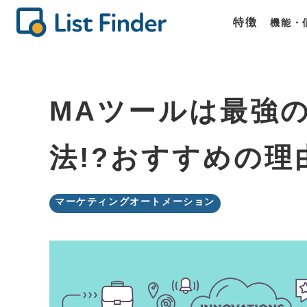
特徴
機能・
機能
価格
商談
List Fin
List Fin
List Fin
MAツールは最強
法!?おすすめの理
マーケティングオートメーション