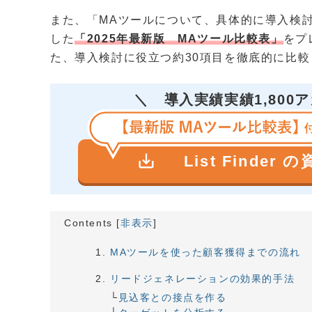
また、「MAツールについて、具体的に導入検
した
「2025年最新版 MAツール比較表」
をプ
た、導入検討に役立つ約30項目を徹底的に比
＼
導入実績実績1,800
save_alt
List Finder 
Contents
[
非表示
]
MAツールを使った顧客獲得までの流れ
リードジェネレーションの効果的手法
見込客との接点を作る