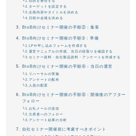
1.目的を整理する
2.ターゲットを設定する
3.企画内容やタイトルを決める
4.日程や会場を決める
BtoB向けセミナー開催の手順②：集客
BtoB向けセミナー開催の手順➂：準備
1.LPや申し込みフォームを作成する
2.運営マニュアルの作成、当日の段取りを確認する
3.セミナー資料・自社製品資料・アンケートを作成する
BtoB向けセミナー開催の手順④：当日の運営
1.リハーサルの実施
2.アンケートの配布
3.人員の配置
BtoB向けセミナー開催の手順⑤：開催後のアフター
フォロー
1.お礼メールの送信
2.欠席者へのフォロー
3.アンケート結果の分析
自社セミナー開催前に考慮すべきポイント