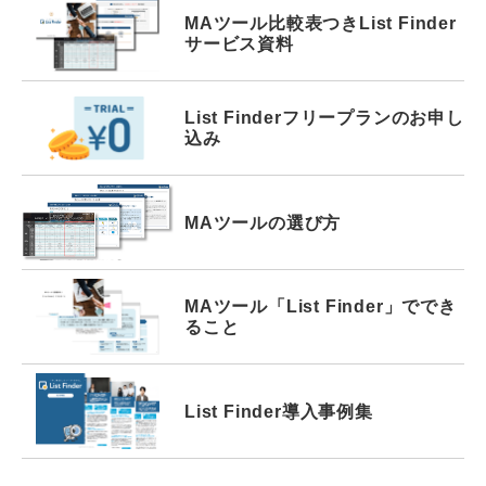
MAツール比較表つき
List Finder
サービス資料
List Finder
フリープランの
お申し
込み
MAツールの選び方
MAツール
「List Finder」で
でき
ること
List Finder
導入事例集