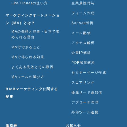
List Finderの使い方
企業属性付与
フォーム作成
マーケティングオートメーショ
ン（MA）とは？
Sansan連携
MAの発祥と歴史・日本で求
メール配信
められる理由
アクセス解析
MAでできること
企業IP解析
MAで得られる効果
PDF閲覧解析
よくある失敗とその原因
セミナーページ作成
MAツールの選び方
スコアリング
BtoBマーケティングに関する
優先リード通知信
記事
アプローチ管理
外部ツール連携
価格表
お知らせ