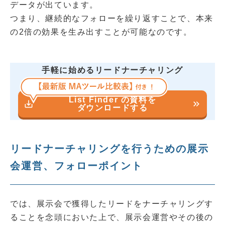
データが出ています。
つまり、継続的なフォローを繰り返すことで、本来
の2倍の効果を生み出すことが可能なのです。
手軽に始めるリードナーチャリング
List Finder の資料を
save_alt
keyboard_double_arrow_right
ダウンロードする
リードナーチャリングを行うための展示
会運営、フォローポイント
では、展示会で獲得したリードをナーチャリングす
ることを念頭においた上で、展示会運営やその後の