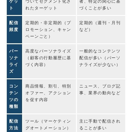
ゲッ
づいてセグメント化さ
者、特定の関心に基
ト
れたターゲット
づくことが多い
配信
定期的・非定期的（プ
定期的（週刊・月刊
頻度
ロモーション、キャン
など）
ペーンごと）
パー
高度なパーソナライズ
一般的なコンテンツ
ソナ
（顧客の行動履歴に基
配信が多い（パーソ
ライ
づく内容）
ナライズが少ない）
ズ
コン
商品情報、割引、特別
ニュース、ブログ記
テン
オファー、アクション
事、業界の動向など
ツの
を促す内容
種類
配信
ツール（マーケティン
主に手動で配信され
方法
グオートメーション）
ることが多い