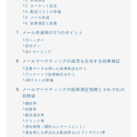
1. 目標設定
2. ターゲット設定
3. 配信リストの準備
4. メール作成
5. 効果測定と改善
メール作成時の3つのポイント
①ヘッダー
②ボディ
➂クロージング
メールマーケティングの成否を左右する効果検証
定量データを用いた効果検証を行う
アンケートで効果検証を行う
ABテストの実施
メールマーケティングの効果測定指標とそれぞれの
目標値
開封率
到達率
配信成功率
クリック率
滞在時間（開封エンゲージメント）
退会率とも呼ばれる配信停止(オプトアウト)率