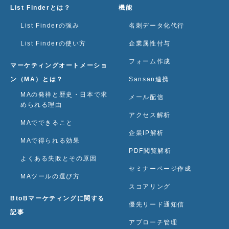
List Finderとは？
機能
List Finderの強み
名刺データ化代行
List Finderの使い方
企業属性付与
フォーム作成
マーケティングオートメーショ
ン（MA）とは？
Sansan連携
MAの発祥と歴史・日本で求
メール配信
められる理由
アクセス解析
MAでできること
企業IP解析
MAで得られる効果
PDF閲覧解析
よくある失敗とその原因
セミナーページ作成
MAツールの選び方
スコアリング
BtoBマーケティングに関する
優先リード通知信
記事
アプローチ管理