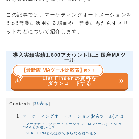
この記事では、マーケティングオートメーションを
BtoB営業に活用する場面や、営業にもたらすメリ
ットなどについて紹介します。
導入実績実績1,800アカウント以上 国産MAツ
ール
List Finder の資料を
save_alt
keyboard_double_arrow_right
ダウンロードする
Contents
[
非表示
]
マーケティングオートメーション(MAツール)とは
マーケティングオートメーション（MAツール）・SFA・
CRMとの違いは？
SFA・CRMとの連携でさらなる効率化を