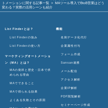
トメーションに関する記事一覧
>
MAツール導入でBtoB営業はどう
変わる？実際の活用シーンも紹介
List Finderとは？
機能
List Finderの強み
名刺データ化代行
List Finderの使い方
企業属性付与
フォーム作成
マーケティングオートメーショ
ン（MA）とは？
Sansan連携
MAの発祥と歴史・日本で求
メール配信
められる理由
アクセス解析
MAでできること
企業IP解析
MAで得られる効果
PDF閲覧解析
よくある失敗とその原因
セミナーページ作成