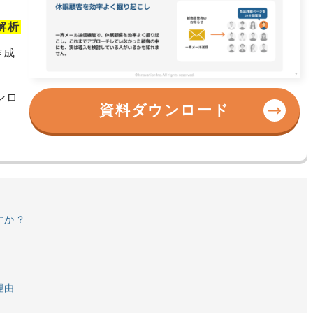
解析
作成
ンロ
資料ダウンロード
すか？
理由