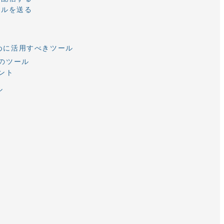
ールを送る
る
めに活用すべきツール
のツール
ント
ル