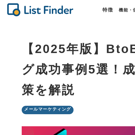
特徴
機能・
機能
価格
商談
List Fin
List Fin
List Fin
【2025年版】B
グ成功事例5選！
策を解説
メールマーケティング