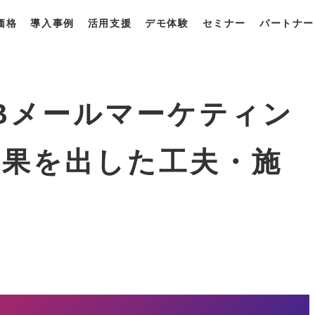
価格
導入事例
活用支援
デモ体験
セミナー
パートナー
一覧
・プラン
獲得最適化ソリューション
derとは？
derの強み
derの使い方
toBメールマーケティン
成果を出した工夫・施