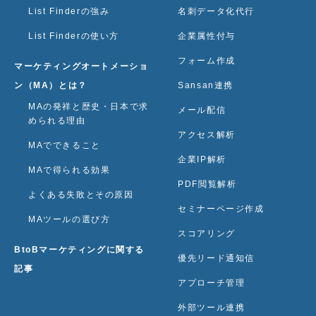
List Finderの強み
名刺データ化代行
List Finderの使い方
企業属性付与
フォーム作成
マーケティングオートメーショ
ン（MA）とは？
Sansan連携
MAの発祥と歴史・日本で求
メール配信
められる理由
アクセス解析
MAでできること
企業IP解析
MAで得られる効果
PDF閲覧解析
よくある失敗とその原因
セミナーページ作成
MAツールの選び方
スコアリング
BtoBマーケティングに関する
優先リード通知信
記事
アプローチ管理
外部ツール連携